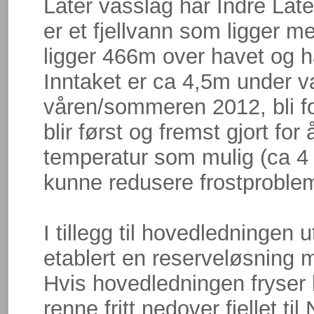
Låter vasslag har Indre Låt
er et fjellvann som ligger m
ligger 466m over havet og h
Inntaket er ca 4,5m under va
våren/sommeren 2012, bli fo
blir først og fremst gjort f
temperatur som mulig (ca 4 g
kunne redusere frostproblem
I tillegg til hovedledningen
etablert en reserveløsning
Hvis hovedledningen fryser
renne fritt nedover fjellet ti